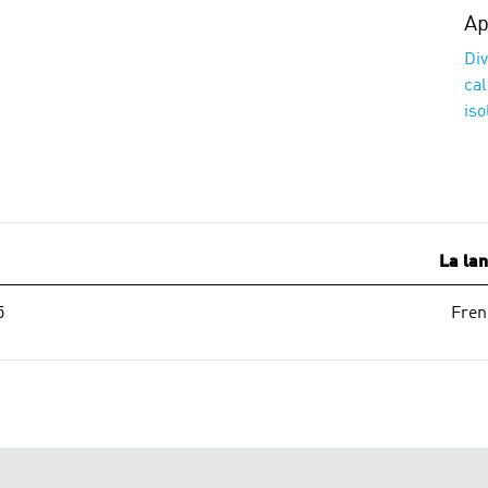
Ap
Div
cal
iso
La la
5
Fren