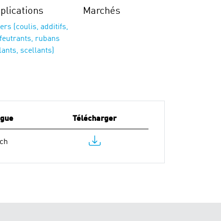
plications
Marchés
ers (coulis, additifs,
feutrants, rubans
lants, scellants)
ngue
Télécharger
ch