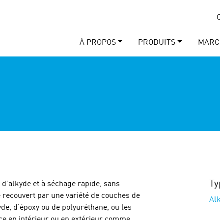
À PROPOS
PRODUITS
MARC
Ty
e d’alkyde et à séchage rapide, sans
 recouvert par une variété de couches de
Al
yde, d’époxy ou de polyuréthane, ou les
ce en intérieur ou en extérieur comme