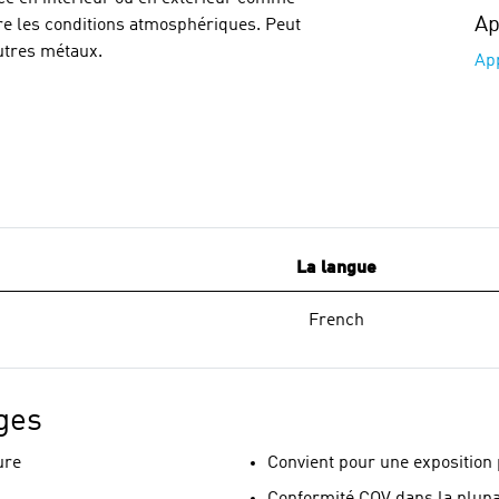
Ap
tre les conditions atmosphériques. Peut
autres métaux.
App
La langue
French
ges
ure
Convient pour une exposition
Conformité COV dans la plupa