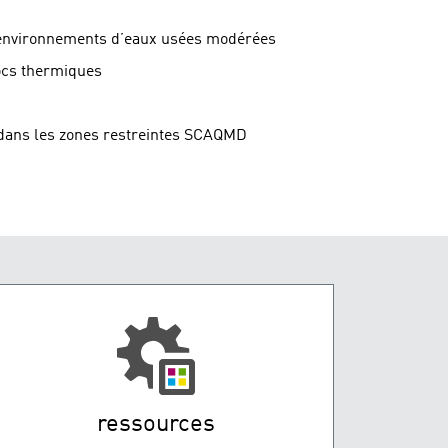
s environnements d’eaux usées modérées
ocs thermiques
n dans les zones restreintes SCAQMD
ressources