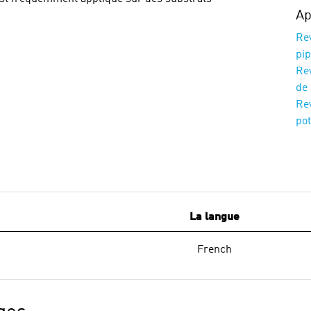
Ap
Re
pip
Re
de 
Re
po
La langue
French