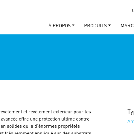
À PROPOS
PRODUITS
MARC
Ty
revêtement et revêtement extérieur pour les
 avancée offre une protection ultime contre
Am
 en solides qui a d’énormes propriétés
 est fréquemment appliqué sur des substrats